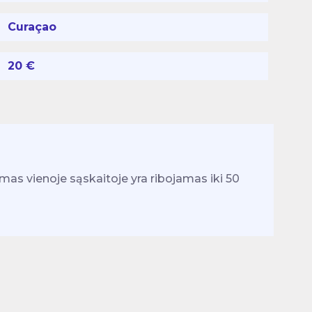
Curaçao
20 €
imas vienoje sąskaitoje yra ribojamas iki 50