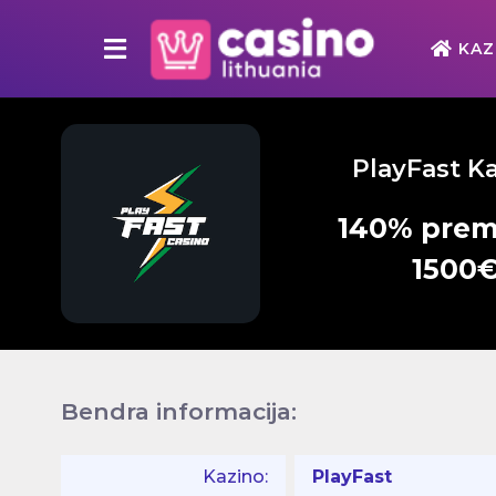
KAZ
PlayFast Ka
140% premi
1500
Bendra informacija:
Kazino:
PlayFast