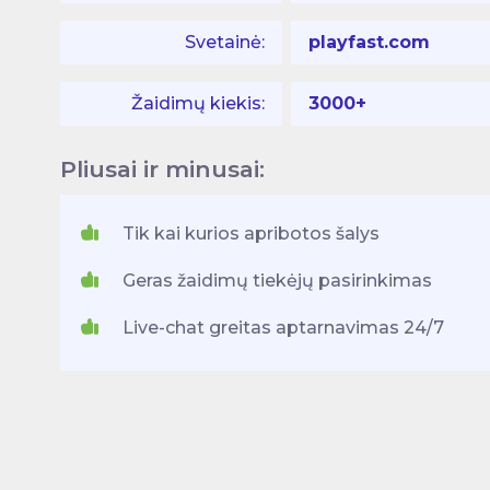
Svetainė:
playfast.com
Žaidimų kiekis:
3000+
Pliusai ir minusai:
Tik kai kurios apribotos šalys
Geras žaidimų tiekėjų pasirinkimas
Live-chat greitas aptarnavimas 24/7