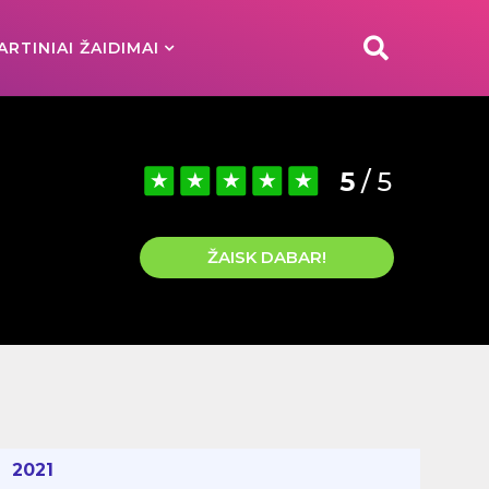
ARTINIAI ŽAIDIMAI
5
/ 5
ŽAISK DABAR!
2021