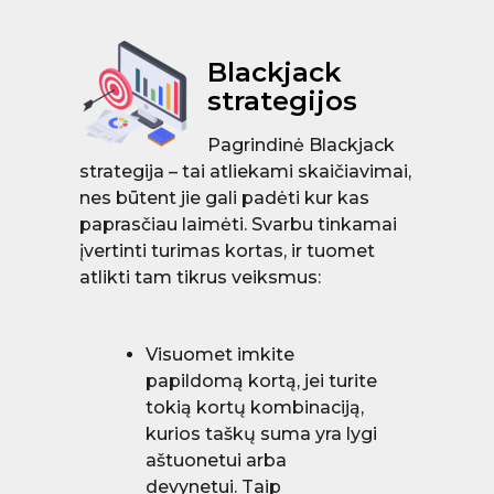
Blackjack
strategijos
Pagrindinė Blackjack
strategija – tai atliekami skaičiavimai,
nes būtent jie gali padėti kur kas
paprasčiau laimėti. Svarbu tinkamai
įvertinti turimas kortas, ir tuomet
atlikti tam tikrus veiksmus:
Visuomet imkite
papildomą kortą, jei turite
tokią kortų kombinaciją,
kurios taškų suma yra lygi
aštuonetui arba
devynetui. Taip