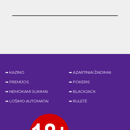
➡ KAZINO
➡ AZARTINIAI ŽAIDIMAI
➡ PREMIJOS
➡ POKERIS
➡ NEMOKAMI SUKIMAI
➡ BLACKJACK
➡ LOŠIMO AUTOMATAI
➡ RULETĖ