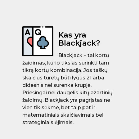
Kas yra
Blackjack?
Blackjack – tai kortų
žaidimas, kurio tikslas surinkti tam
tikrą kortų kombinaciją. Jos taškų
skaičius turėtų būti lygus 21 arba
didesnis nei surenka krupjė.
Priešingai nei daugelis kitų azartinių
žaidimų, Blackjack yra pagrįstas ne
vien tik sėkme, bet taip pat ir
matematiniais skaičiavimais bei
strateginiais ėjimais.