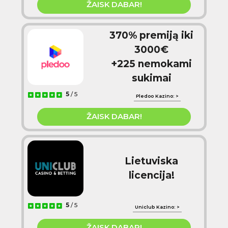
ŽAISK DABAR!
370% premiją iki
3000€
+225 nemokami
sukimai
5
/ 5
Pledoo Kazino: >
ŽAISK DABAR!
Lietuviska
licencija!
5
/ 5
Uniclub Kazino: >
ŽAISK DABAR!