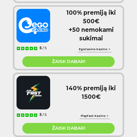
100% premiją iki
500€
+50 nemokami
sukimai
5
/ 5
EgoCasino Kazino: >
ŽAISK DABAR!
140% premiją iki
1500€
5
/ 5
PlayFast Kazino: >
ŽAISK DABAR!