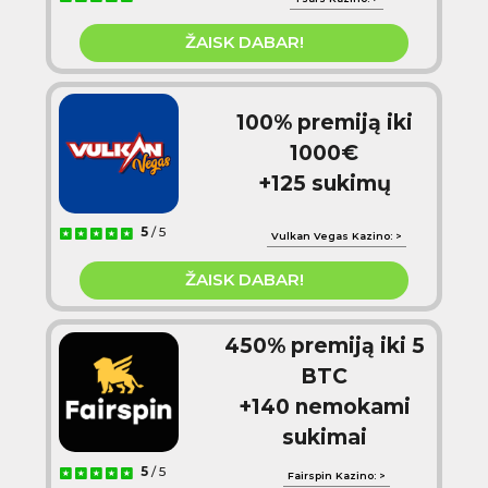
ŽAISK DABAR!
100% premiją iki
1000€
+125 sukimų
5
/ 5
Vulkan Vegas Kazino: >
ŽAISK DABAR!
450% premiją iki 5
BTC
+140 nemokami
sukimai
5
/ 5
Fairspin Kazino: >