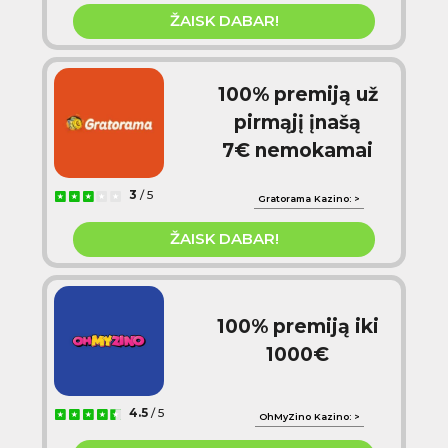
ŽAISK DABAR!
100% premiją už
pirmąjį įnašą
7€ nemokamai
3
/ 5
Gratorama Kazino: >
ŽAISK DABAR!
100% premiją iki
1000€
4.5
/ 5
OhMyZino Kazino: >