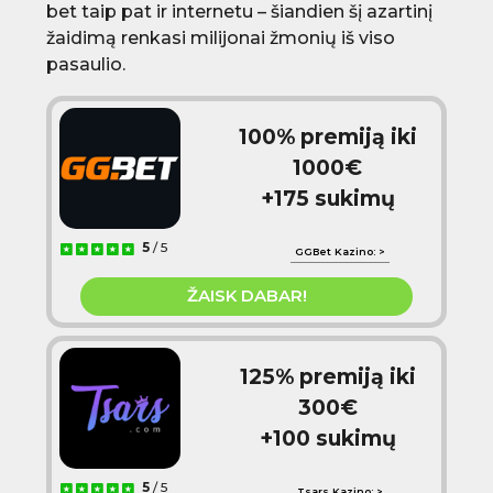
bet taip pat ir internetu – šiandien šį azartinį
žaidimą renkasi milijonai žmonių iš viso
pasaulio.
100% premiją iki
1000€
+175 sukimų
5
/ 5
GGBet Kazino: >
ŽAISK DABAR!
125% premiją iki
300€
+100 sukimų
5
/ 5
Tsars Kazino: >