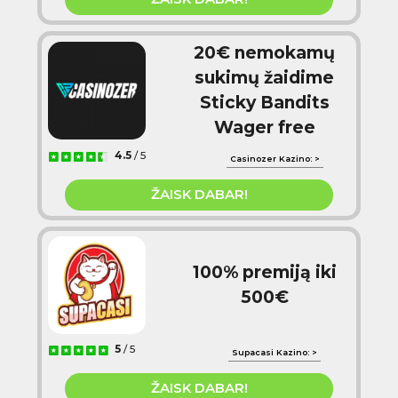
20€ nemokamų
sukimų žaidime
Sticky Bandits
Wager free
4.5
/ 5
Casinozer Kazino: >
ŽAISK DABAR!
100% premiją iki
500€
5
/ 5
Supacasi Kazino: >
ŽAISK DABAR!