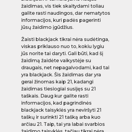
žaidimas, vis tiek skaitydami toliau
galite rasti naudingos, dar nematytos
informacijos, kuri padės pagerinti
jūsų žaidimo įgūdžius.
Žaisti blackjack tikrai nėra sudėtinga,
viskas priklauso nuo to, kokiu lygiu
jūs norite tai daryti. Gali būti, kad šį
žaidimą žaidėte vaikystėje su
draugais, net nepagalvodami, kad tai
yra blackjack. Šis žaidimas dar yra
gerai žinomas kaip 21, kadangi
žaidimas tiesiogiai susijęs su 21
taškais. Daug kur galite rasti
informacijos, kad pagrindinės
blackjack taisyklės yra neviršyti 21
taškų ir surinkti 21 tašką arba kuo
arčiau 21. Taip, tai yra labai svarbios
žaidimo taisyklės, tačiau tikrai nėra