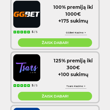
100% premiją iki
1000€
+175 sukimų
5
/ 5
GGBet Kazino: >
ŽAISK DABAR!
125% premiją iki
300€
+100 sukimų
5
/ 5
Tsars Kazino: >
ŽAISK DABAR!