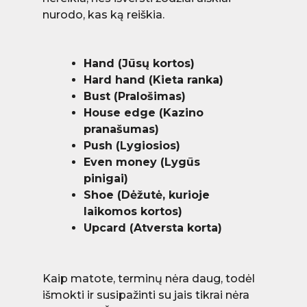
nurodo, kas ką reiškia.
Hand (Jūsų kortos)
Hard hand (Kieta ranka)
Bust (Pralošimas)
House edge (Kazino
pranašumas)
Push (Lygiosios)
Even money (Lygūs
pinigai)
Shoe (Dėžutė, kurioje
laikomos kortos)
Upcard (Atversta korta)
Kaip matote, terminų nėra daug, todėl
išmokti ir susipažinti su jais tikrai nėra