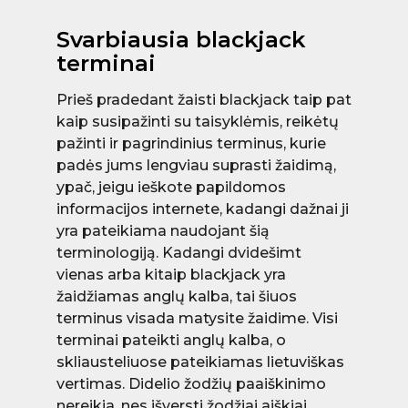
Svarbiausia blackjack
terminai
Prieš pradedant žaisti blackjack taip pat
kaip susipažinti su taisyklėmis, reikėtų
pažinti ir pagrindinius terminus, kurie
padės jums lengviau suprasti žaidimą,
ypač, jeigu ieškote papildomos
informacijos internete, kadangi dažnai ji
yra pateikiama naudojant šią
terminologiją. Kadangi dvidešimt
vienas arba kitaip blackjack yra
žaidžiamas anglų kalba, tai šiuos
terminus visada matysite žaidime. Visi
terminai pateikti anglų kalba, o
skliausteliuose pateikiamas lietuviškas
vertimas. Didelio žodžių paaiškinimo
nereikia, nes išversti žodžiai aiškiai