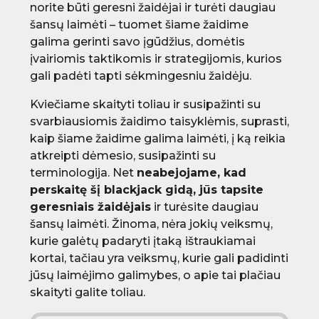
norite būti geresni žaidėjai ir turėti daugiau
šansų laimėti – tuomet šiame žaidime
galima gerinti savo įgūdžius, domėtis
įvairiomis taktikomis ir strategijomis, kurios
gali padėti tapti sėkmingesniu žaidėju.
Kviečiame skaityti toliau ir susipažinti su
svarbiausiomis žaidimo taisyklėmis, suprasti,
kaip šiame žaidime galima laimėti, į ką reikia
atkreipti dėmesio, susipažinti su
terminologija. Net
neabejojame, kad
perskaitę šį blackjack gidą, jūs tapsite
geresniais žaidėjais
ir turėsite daugiau
šansų laimėti. Žinoma, nėra jokių veiksmų,
kurie galėtų padaryti įtaką ištraukiamai
kortai, tačiau yra veiksmų, kurie gali padidinti
jūsų laimėjimo galimybes, o apie tai plačiau
skaityti galite toliau.