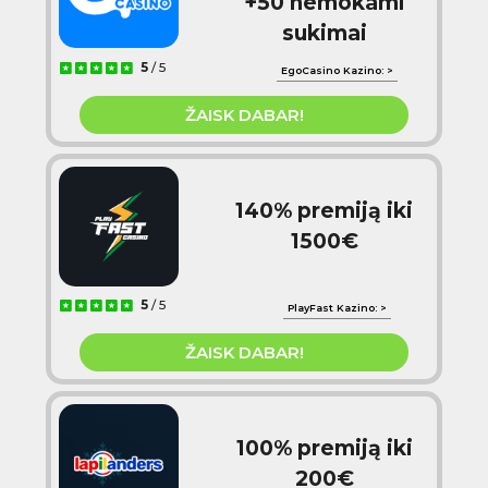
+50 nemokami
sukimai
5
/ 5
EgoCasino Kazino: >
ŽAISK DABAR!
140% premiją iki
1500€
5
/ 5
PlayFast Kazino: >
ŽAISK DABAR!
100% premiją iki
200€