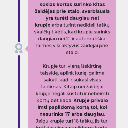
kokias kortas surinko kitas
žaidėjas prie stalo, svarbiausia
yra turėti daugiau nei
krupje
arba turint nedidelį taškų
skaičių tikėtis, kad krupje surinks
daugiau nei 21 ir automatiškai
laimės visi aktyvūs žaidėjai prie
stalo.
Krupje turi vieną išskirtinę
taisyklę, aplink kurią, galima
sakyti, kad ir sukasi visas
žaidimas. Kitaip nei žaidėjai,
krupje negali sustoti ir nebeimti
kortų bet kada.
Krupje privalo
imti papildomą kortą tol, kol
nesurinks 17 arba daugiau
.
Jeigu krupje turi 16 taškų, jis turi
imti dar vieną papildomą kortą.