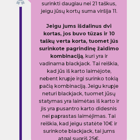
surinkti daugiau nei 21 taškus,
jeigu jūsų kortų suma viršija 11.
Jeigu jums išdalinus dvi
kortas, jos buvo tūzas ir 10
taškų verta korta, tuomet jūs
surinkote pagrindinę žaidimo
kombinaciją
, kuri yra ir
vadinama blackjack. Tai reiškia,
kad jūs iš karto laimėjote,
nebent krupje irgi surinko tokią
pačią kombinaciją. Jeigu krupje
neturi blackjack, tuomet jūsų
statymas yra laimėtas iš karto ir
jis yra pusantro karto didesnis
nei paprastas laimėjimas. Tai
reiškia, kad jeigu statėte 10€ ir
surinkote blackjack, tai jums
atgal sugrįš 25€.