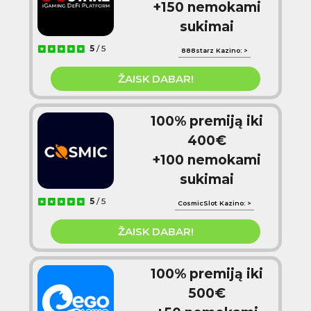
+150 nemokami
sukimai
5
/ 5
888starz Kazino: >
ŽAISK DABAR!
100% premiją iki
400€
+100 nemokami
sukimai
5
/ 5
CosmicSlot Kazino: >
ŽAISK DABAR!
100% premiją iki
500€