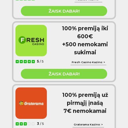
ŽAISK DABAR!
100% premiją iki
600€
+500 nemokami
sukimai
5
/ 5
Fresh Casino Kazino: >
ŽAISK DABAR!
100% premiją už
pirmąjį įnašą
7€ nemokamai
3
/ 5
Gratorama Kazino: >