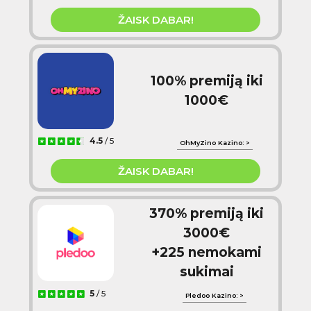
ŽAISK DABAR!
100% premiją iki
1000€
4.5
/ 5
OhMyZino Kazino: >
ŽAISK DABAR!
370% premiją iki
3000€
+225 nemokami
sukimai
5
/ 5
Pledoo Kazino: >