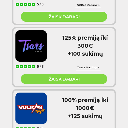
5
/ 5
GGBet Kazino: >
ŽAISK DABAR!
125% premiją iki
300€
+100 sukimų
5
/ 5
Tsars Kazino: >
ŽAISK DABAR!
100% premiją iki
1000€
+125 sukimų