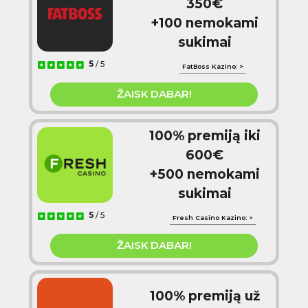
350€
+100 nemokami
sukimai
5
/ 5
FatBoss Kazino: >
ŽAISK DABAR!
100% premiją iki
600€
+500 nemokami
sukimai
5
/ 5
Fresh Casino Kazino: >
ŽAISK DABAR!
100% premiją už