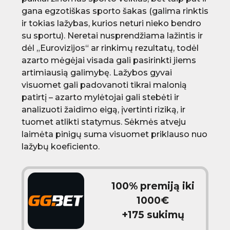
gana egzotiškas sporto šakas (galima rinktis
ir tokias lažybas, kurios neturi nieko bendro
su sportu). Neretai nusprendžiama lažintis ir
dėl „Eurovizijos“ ar rinkimų rezultatų, todėl
azarto mėgėjai visada gali pasirinkti jiems
artimiausią galimybę. Lažybos gyvai
visuomet gali padovanoti tikrai malonią
patirtį – azarto mylėtojai gali stebėti ir
analizuoti žaidimo eigą, įvertinti riziką, ir
tuomet atlikti statymus. Sėkmės atveju
laimėta pinigų suma visuomet priklauso nuo
lažybų koeficiento.
100% premiją iki
1000€
+175 sukimų