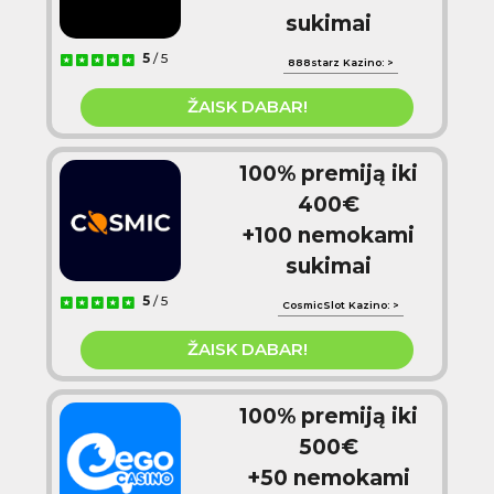
sukimai
5
/ 5
888starz Kazino: >
ŽAISK DABAR!
100% premiją iki
400€
+100 nemokami
sukimai
5
/ 5
CosmicSlot Kazino: >
ŽAISK DABAR!
100% premiją iki
500€
+50 nemokami