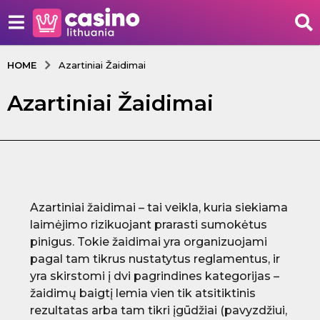
HOME
Azartiniai Žaidimai
Azartiniai Žaidimai
Azartiniai žaidimai – tai veikla, kuria siekiama
laimėjimo rizikuojant prarasti sumokėtus
pinigus. Tokie žaidimai yra organizuojami
pagal tam tikrus nustatytus reglamentus, ir
yra skirstomi į dvi pagrindines kategorijas –
žaidimų baigtį lemia vien tik atsitiktinis
rezultatas arba tam tikri įgūdžiai (pavyzdžiui,