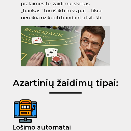
pralaimėsite, žaidimui skirtas
„bankas“ turi išlikti toks pat – tikrai
nereikia rizikuoti bandant atsilošti.
Azartinių žaidimų tipai:
Lošimo automatai