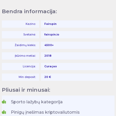
Bendra informacija:
Kazino:
Fairspin
Svetainė:
fairspin.io
Žaidimų kiekis:
4500+
Įkūrimo metiai:
2018
Licencija:
Curaçao
Min deposit:
20 €
Pliusai ir minusai:
Sporto lažybų kategorija
Pinigų įnešimas kriptovaliutomis