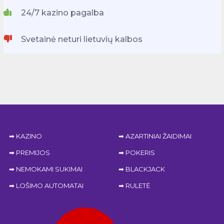
24/7 kazino pagalba
Svetainė neturi lietuvių kalbos
➡ KAZINO
➡ AZARTINIAI ŽAIDIMAI
➡ PREMIJOS
➡ POKERIS
➡ NEMOKAMI SUKIMAI
➡ BLACKJACK
➡ LOŠIMO AUTOMATAI
➡ RULETĖ