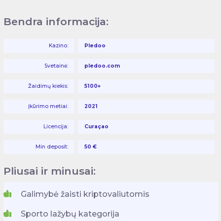
Bendra informacija:
Kazino:
Pledoo
Svetainė:
pledoo.com
Žaidimų kiekis:
5100+
Įkūrimo metiai:
2021
Licencija:
Curaçao
Min deposit:
50 €
Pliusai ir minusai:
Galimybė žaisti kriptovaliutomis
Sporto lažybų kategorija