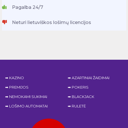
Pagalba 24/7
Neturi lietuviškos lošimų licencijos
➡ KAZINO
➡ AZARTINIAI ŽAIDIMAI
➡ PREMIJOS
➡ POKERIS
➡ NEMOKAMI SUKIMAI
➡ BLACKJACK
➡ LOŠIMO AUTOMATAI
➡ RULETĖ